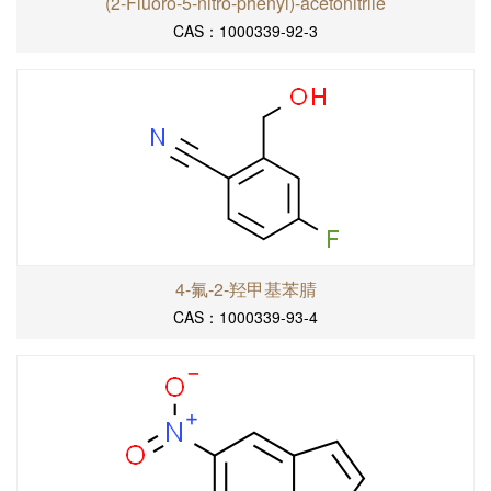
(2-Fluoro-5-nitro-phenyl)-acetonitrile
CAS：1000339-92-3
4-氟-2-羟甲基苯腈
CAS：1000339-93-4