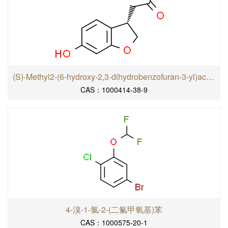
(S)-Methyl2-(6-hydroxy-2,3-dihydrobenzofuran-3-yl)acetate
CAS：1000414-38-9
4-溴-1-氯-2-(二氟甲氧基)苯
CAS：1000575-20-1