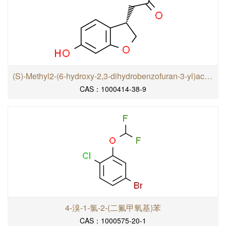
(S)-Methyl2-(6-hydroxy-2,3-dihydrobenzofuran-3-yl)acetate
CAS：1000414-38-9
4-溴-1-氯-2-(二氟甲氧基)苯
CAS：1000575-20-1