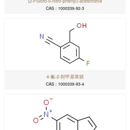
(2-Fluoro-5-nitro-phenyl)-acetonitrile
CAS：1000339-92-3
4-氟-2-羟甲基苯腈
CAS：1000339-93-4